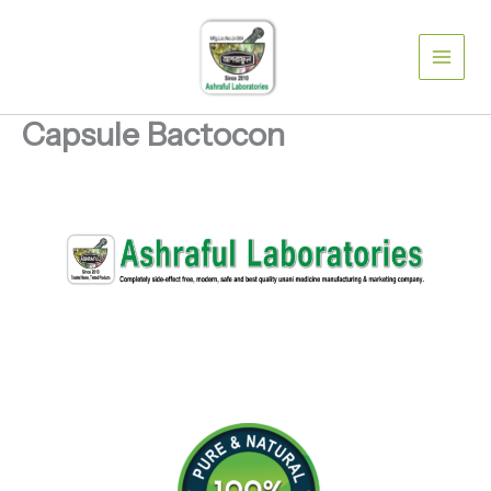
Skip
to
content
Capsule Bactocon