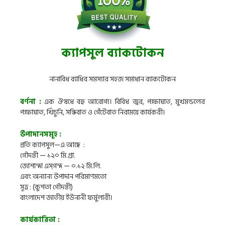
ক্যাপসুল ব্যাকটোকন
নানাবিধ ব্যাধির সমস্যার সহজ সমাধান ব্যাকটোকন
বর্ণনা :
এক ঔষধে বহু আরোগ্য। বিবিধ জ্বর, পক্ষাঘাত, মুখমন্ডলের
পক্ষাঘাত, খিঁচুনি, সন্ধিবাত ও গেঁটেবাত নিরাময়ে কার্যকরী।
উপাদানসমূহ :
প্রতি ক্যাপসুল—এ আছে :
গৌদন্তী — ১২০ মি.গ্রা.
জোশান্দা এস্গন্দ — ০.১২ মি.লি.
এবং অন্যান্য উপাদান পরিমাণমতো
সূত্র : (কুশতা গৌদন্তী)
বাংলাদেশ জাতীয় ইউনানী ফর্মুলারী।
কার্যকারিতা :