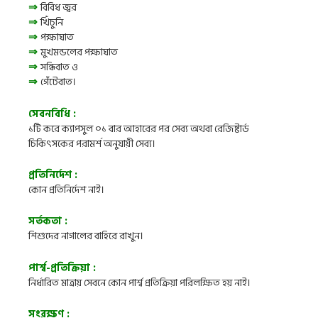
⇒
বিবিধ জ্বর
⇒
খিঁচুনি
⇒
পক্ষাঘাত
⇒
মুখমন্ডলের পক্ষাঘাত
⇒
সন্ধিবাত ও
⇒
গেঁটেবাত।
সেবনবিধি :
১টি করে ক্যাপসুল ০১ বার আহারের পর সেব্য অথবা রেজিষ্টার্ড
চিকিৎসকের পরামর্শ অনুযায়ী সেব্য।
প্রতিনির্দেশ :
কোন প্রতিনির্দেশ নাই।
সর্তকতা :
শিশুদের নাগালের বাহিরে রাখুন।
পার্শ্ব-প্রতিক্রিয়া :
নির্ধারিত মাত্রায় সেবনে কোন পার্শ্ব প্রতিক্রিয়া পরিলক্ষিত হয় নাই।
সংরক্ষণ :