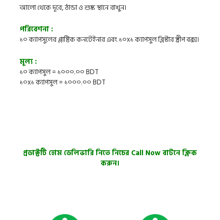
আলো থেকে দূরে, ঠান্ডা ও শুষ্ক স্থানে রাখুন।
পরিবেশনা :
১০ ক্যাপসুলের প্লাষ্টিক কনটেইনার এবং ১০x১ ক্যাপসুল ব্লিস্টার স্ট্রীপ বক্স।
মূল্য :
১০ ক্যাপসুল = ১০০০.০০ BDT
১০x১ ক্যাপসুল = ১০০০.০০ BDT
প্রডাক্টটি হোম ডেলিভারি নিতে নিচের Call Now বাটনে ক্লিক
করুন।