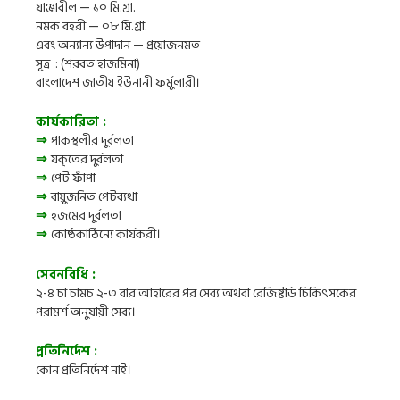
যাঞ্জাবীল — ১০ মি.গ্রা.
নমক বহরী — ০৮ মি.গ্রা.
এবং অন্যান্য উপাদান — প্রয়োজনমত
সূত্র : (শরবত হাজমিনা)
বাংলাদেশ জাতীয় ইউনানী ফর্মুলারী।
কার্যকারিতা :
⇒
পাকস্থলীর দুর্বলতা
⇒
যকৃতের দুর্বলতা
⇒
পেট ফাঁপা
⇒
বায়ুজনিত পেটব্যথা
⇒
হজমের দুর্বলতা
⇒
কোষ্ঠকাঠিন্যে কার্যকরী।
সেবনবিধি :
২-৪ চা চামচ ২-৩ বার আহারের পর সেব্য
অথবা রেজিষ্টার্ড চিকিৎসকের
পরামর্শ অনুযায়ী সেব্য।
প্রতিনির্দেশ :
কোন প্রতিনির্দেশ নাই।