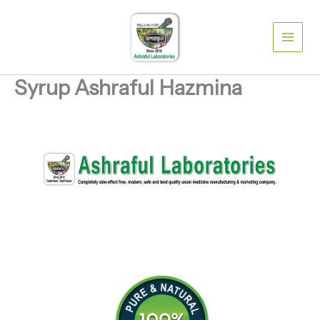
Skip
to
content
Syrup Ashraful Hazmina