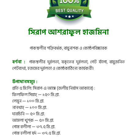
সিরাপ আশরাফুল হাজমিনা
পাকস্থলীর শক্তিবর্ধক, বায়ুনাশক ও কোষ্ঠপরিষ্কারক
বর্ণনা :
পাকস্থলীর দুর্বলতা, যকৃতের দুর্বলতা, পেট ফাঁপা, বায়ুজনিত
পেটব্যথা, হজমের দুর্বলতা ও কোষ্ঠকাঠিন্যে কার্যকরী।
উপাদানসমূহ :
প্রতি ৫ মি:লি: সিরাপ-এ আছে (জলীয় নির্যাস আকারে) :
ফিলফিল সিয়াহ্ — ১৫০ মি.গ্রা.
লেমুন — ১০০ মি.গ্রা.
নানখাহ্ — ১০০ মি.গ্রা.
দারচিনি — ৫০ মি.গ্রা.
আমলা খুশ্ক — ৫০ মি.গ্রা.
পোস্ত বলীলা — ৩৭.৫ মি.গ্রা.
পোস্ত হলীলা যর্দ — ৩৭.৫ মি.গ্রা.