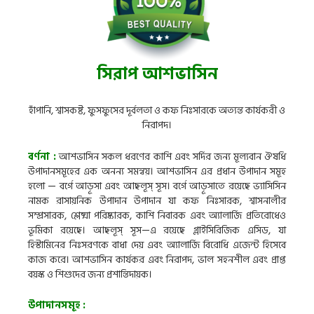
সিরাপ আশভাসিন
হাঁপানি, শ্বাসকষ্ট, ফুসফুসের দূর্বলতা ও কফ নিঃসারকে অত্যন্ত কার্যকরী ও
নিরাপদ।
বর্ণনা :
আশভাসিন সকল ধরণের কাশি এবং সর্দির জন্য মূল্যবান ঔষধি
উপাদানসমূহের এক অনন্য সমন্বয়। আশভাসিন এর প্রধান উপাদান সমূহ
হলো — বর্গে আড়ূসা এবং আছলূস্ সূস। বর্গে আড়ূসাতে রয়েছে ভ্যাসিসিন
নামক রাসায়নিক উপাদান উপাদান যা কফ নিঃসারক, শ্বাসনালীর
সম্প্রসারক, শ্লেষ্মা পরিষ্কারক, কাশি নিবারক এবং অ্যালার্জি প্রতিরোধেও
ভূমিকা রয়েছে। আছলূস্ সূস—এ রয়েছে গ্লাইসিরিজিক এসিড, যা
হিস্টামিনের নিঃসরণকে বাধা দেয় এবং অ্যালার্জি বিরোধি এজেন্ট হিসেবে
কাজ করে। আশভাসিন কার্যকর এবং নিরাপদ, ভাল সহনশীল এবং প্রাপ্ত
বয়স্ক ও শিশুদের জন্য প্রশান্তিদায়ক।
উপাদানসমূহ :