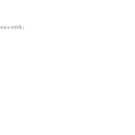
্লকারকে কার্যকরী।