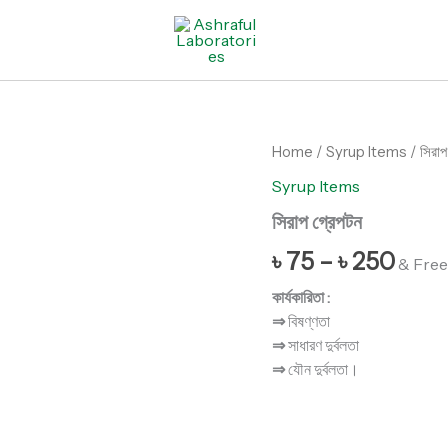
সিরাপ
Home
/
Syrup Items
/ সিরাপ
গ্রেপটন
Syrup Items
quantity
সিরাপ গ্রেপটন
৳
75
–
৳
250
& Free
কার্যকারিতা :
⇒
বিষণ্ণতা
⇒
সাধারণ দুর্বলতা
⇒
যৌন দুর্বলতা।