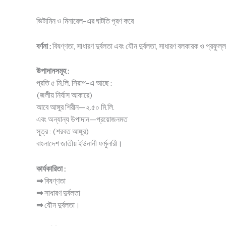
ভিটামিন ও মিনারেল-এর ঘাটতি পূরণ করে
বর্ণনা :
বিষণ্ণতা, সাধারণ দুর্বলতা এবং যৌন দুর্বলতা, সাধারণ বলকারক ও প্রফুল
উপাদানসমূহ :
প্রতি ৫ মি.লি. সিরাপ-এ আছে :
(জলীয় নির্যাস আকারে)
আবে আঙ্গুর শিরীন—২.৫০ মি.লি.
এবং অন্যান্য উপাদান—প্রয়োজনমত
সূত্র : (শরবত আঙ্গুর)
বাংলাদেশ জাতীয় ইউনানী ফর্মুলারী।
কার্যকারিতা :
⇒
বিষণ্ণতা
⇒
সাধারণ দুর্বলতা
⇒
যৌন দুর্বলতা।