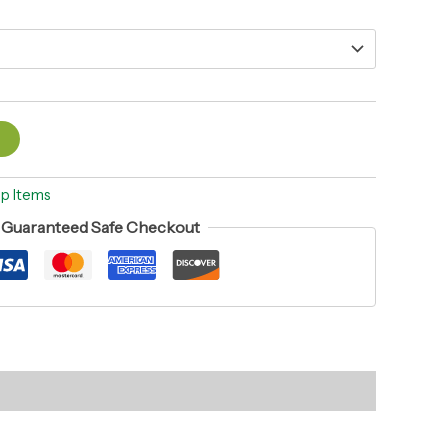
t
up Items
Guaranteed Safe Checkout