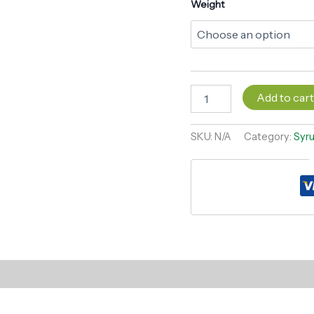
Weight
Add to car
SKU:
N/A
Category:
Syr
)