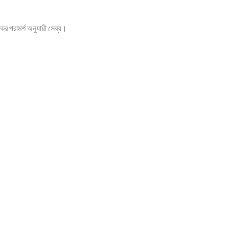
র পরামর্শ অনুযায়ী সেব্য।