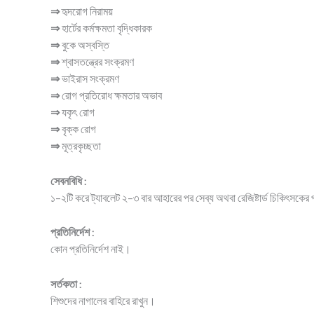
⇒
হৃদরোগ নিরাময়
⇒
হার্টের কর্মক্ষমতা বৃদ্ধিকারক
⇒
বুকে অস্বস্তি
⇒
শ্বাসতন্ত্রের সংক্রমণ
⇒
ভাইরাস সংক্রমণ
⇒
রোগ প্রতিরোধ ক্ষমতার অভাব
⇒
যকৃৎ রোগ
⇒
বৃক্ক রোগ
⇒
মূত্রকৃচ্ছতা
সেবনবিধি :
১-২টি করে ট্যাবলেট ২-৩ বার আহারের পর সেব্য অথবা রেজিষ্টার্ড চিকিৎসকের পর
প্রতিনির্দেশ :
কোন প্রতিনির্দেশ নাই।
সর্তকতা :
শিশুদের নাগালের বাহিরে রাখুন।