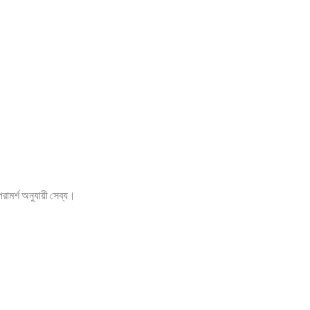
ামর্শ অনুযায়ী সেব্য।