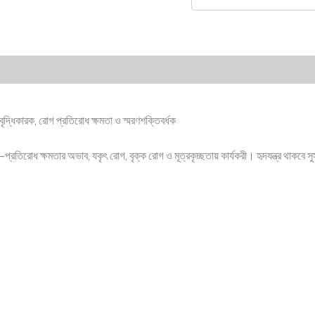
)
া বৃদ্ধিকারক, রোগ প্রতিরোধ ক্ষমতা ও স্মরণশক্তিবর্ধক
োগ-প্রতিরোধ ক্ষমতার অভাব, যকৃৎ রোগ, বৃক্ক রোগ ও মূত্রকৃচ্ছতায় কার্যকরী। হৃদযন্ত্র থাকব