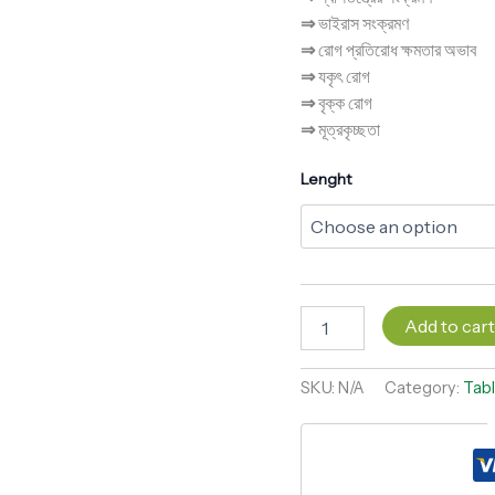
⇒
ভাইরাস সংক্রমণ
⇒
রোগ প্রতিরোধ ক্ষমতার অভাব
⇒
যকৃৎ রোগ
⇒
বৃক্ক রোগ
⇒
মূত্রকৃচ্ছতা
Lenght
Add to car
SKU:
N/A
Category:
Tabl