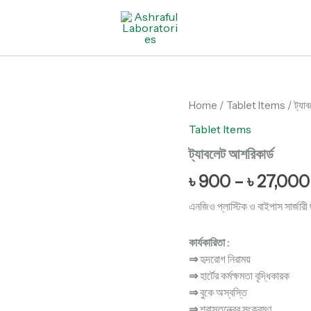
ট্যাবলেট
Home
/
Tablet Items
/ ট্যাব
আশরিকার্ড
Tablet Items
quantity
ট্যাবলেট আশরিকার্ড
৳
900
–
৳
27,000
এনজিও প্লাস্টিক ও বাইপাস সার্জারী ছা
কার্যকারিতা :
⇒
হৃদরোগ নিরাময়
⇒
হার্টের কর্মক্ষমতা বৃদ্ধিকারক
⇒
বুকে অস্বস্তি
⇒
শ্বাসতন্ত্রের সংক্রমণ