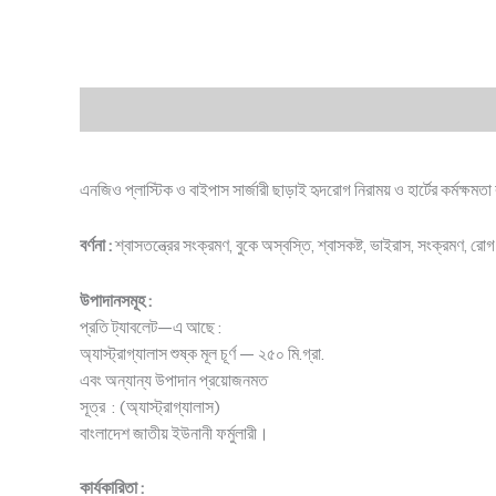
Description
Additional information
Reviews (0
এনজিও প্লাস্টিক ও বাইপাস সার্জারী ছাড়াই হৃদরোগ নিরাময় ও হার্টের কর্মক্ষমত
বর্ণনা :
শ্বাসতন্ত্রের সংক্রমণ, বুকে অস্বস্তি, শ্বাসকষ্ট, ভাইরাস, সংক্রমণ, র
উপাদানসমূহ :
প্রতি ট্যাবলেট—এ আছে :
অ্যাস্ট্রাগ্যালাস শুষ্ক মূল চূর্ণ — ২৫০ মি.গ্রা.
এবং অন্যান্য উপাদান প্রয়োজনমত
সূত্র : (অ্যাস্ট্রাগ্যালাস)
বাংলাদেশ জাতীয় ইউনানী ফর্মুলারী।
কার্যকারিতা :