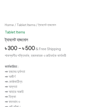
Home
/
Tablet Items
/ ট্যাবলেট হাজমোল
Tablet Items
ট্যাবলেট হাজমোল
৳
300
–
৳
500
& Free Shipping
পাকস্থলীর শক্তিবর্ধক, হজমকারক ও রুচিবর্ধকে কার্যকরী
কার্যকারিতা :
⇒
হজমের দুর্বলতা
⇒
অজীর্ণ
⇒
কোষ্ঠকাঠিন্য
⇒
অম্লতা
⇒
আহারে অরুচি
⇒
হিক্কা
⇒
বমনভাব ও
⇒
পেট ফাঁপা।