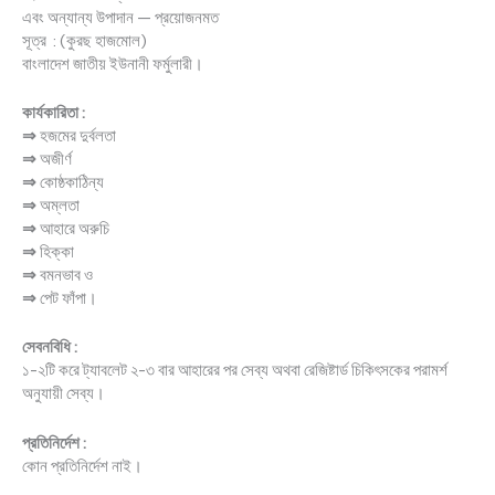
এবং অন্যান্য উপাদান — প্রয়োজনমত
সূত্র : (কুরছ হাজমোল)
বাংলাদেশ জাতীয় ইউনানী ফর্মুলারী।
কার্যকারিতা :
⇒
হজমের দুর্বলতা
⇒
অজীর্ণ
⇒
কোষ্ঠকাঠিন্য
⇒
অম্লতা
⇒
আহারে অরুচি
⇒
হিক্কা
⇒
বমনভাব ও
⇒
পেট ফাঁপা।
সেবনবিধি :
১-২টি করে ট্যাবলেট ২-৩ বার আহারের পর সেব্য অথবা রেজিষ্টার্ড চিকিৎসকের পরামর্শ
অনুযায়ী সেব্য।
প্রতিনির্দেশ :
কোন প্রতিনির্দেশ নাই।