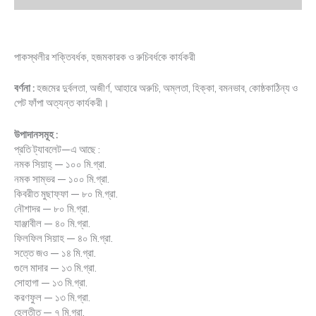
পাকস্থলীর শক্তিবর্ধক, হজমকারক ও রুচিবর্ধকে কার্যকরী
বর্ণনা :
হজমের দুর্বলতা, অজীর্ণ, আহারে অরুচি, অম্লতা, হিক্কা, বমনভাব, কোষ্ঠকাঠিন্য ও
পেট ফাঁপা অত্যন্ত কার্যকরী।
উপাদানসমূহ :
প্রতি ট্যাবলেট—এ আছে :
নমক সিয়াহ্ — ১০০ মি.গ্রা.
নমক সাম্ভর — ১০০ মি.গ্রা.
কিবরীত মুছাফ্ফা — ৮০ মি.গ্রা.
নৌশাদর — ৮০ মি.গ্রা.
যাঞ্জাবীল — ৪০ মি.গ্রা.
ফিলফিল সিয়াহ — ৪০ মি.গ্রা.
সত্তে জও — ১৪ মি.গ্রা.
গুলে মাদার — ১৩ মি.গ্রা.
সোহাগা — ১৩ মি.গ্রা.
করণফুল — ১৩ মি.গ্রা.
হেলতীত — ৭ মি.গ্রা.