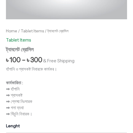
Home
/
Tablet Items
/ ট্যাবলেট ব্রোসিল
Tablet Items
ট্যাবলেট ব্রোসিল
৳
100
–
৳
300
& Free Shipping
হাঁপানি ও শ্বাসকষ্ট নিবারকে কার্যকর।
কার্যকারিতা :
⇒
হাঁপানি
⇒
শ্বাসকষ্ট
⇒
শ্লেষ্মা নিঃসারক
⇒
গলা ব্যথা
⇒
খিঁচুনি নিবারক।
Lenght